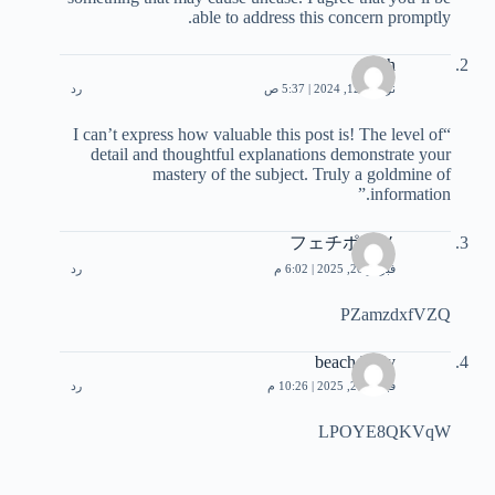
able to address this concern promptly.
tech
نوفمبر 12, 2024 | 5:37 ص
رد
“I can’t express how valuable this post is! The level of
detail and thoughtful explanations demonstrate your
mastery of the subject. Truly a goldmine of
information.”
フェチポルノ
فبراير 20, 2025 | 6:02 م
رد
PZamzdxfVZQ
beach body
فبراير 20, 2025 | 10:26 م
رد
LPOYE8QKVqW